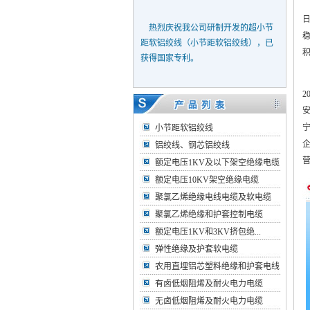
日
热烈庆祝我公司研制开发的超小节
稳
距软铝绞线（小节距软铝绞线），已
积
获得国家专利。
2
宁
小节距软铝绞线
企
铝绞线、钢芯铝绞线
营
额定电压1KV及以下架空绝缘电缆
额定电压10KV架空绝缘电缆
聚氯乙烯绝缘电线电缆及软电缆
聚氯乙烯绝缘和护套控制电缆
额定电压1KV和3KV挤包绝...
弹性绝缘及护套软电缆
农用直埋铝芯塑料绝缘和护套电线
有卤低烟阻烯及耐火电力电缆
无卤低烟阻烯及耐火电力电缆