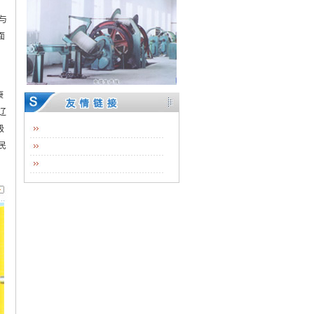
与
面
，
康
辽
级
民